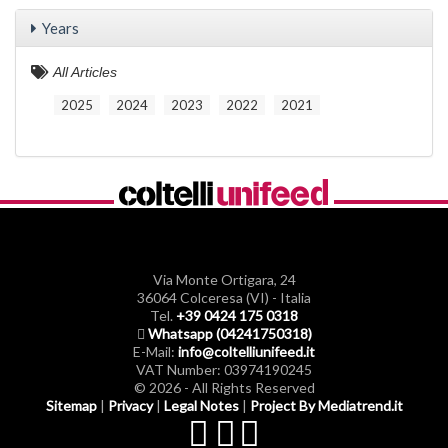
Years
All Articles
2025
2024
2023
2022
2021
Via Monte Ortigara, 24
36064 Colceresa (VI) - Italia
Tel.
+39 0424 175 0318
Whatsapp (04241750318)
E-Mail:
info@coltelliunifeed.it
VAT Number: 03974190245
© 2026 - All Rights Reserved
Sitemap
|
Privacy
|
Legal Notes
|
Project By Mediatrend.it