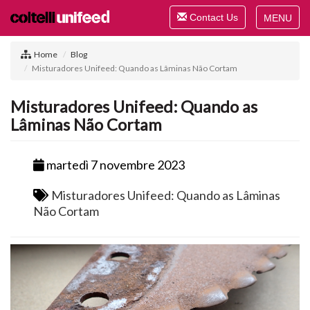
Toggle
Contact Us
navigation
Toggle
navigat
Home
Blog
Misturadores Unifeed: Quando as Lâminas Não Cortam
Misturadores Unifeed: Quando as
Lâminas Não Cortam
martedì 7 novembre 2023
Misturadores Unifeed: Quando as Lâminas
Não Cortam