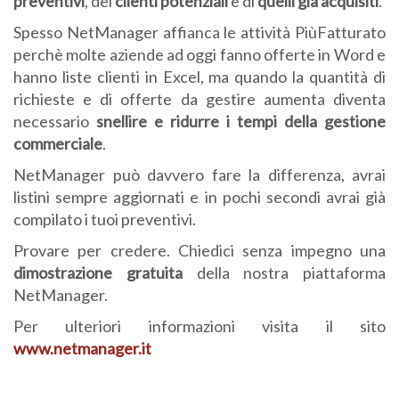
preventivi
, dei
clienti potenziali
e di
quelli già acquisiti
.
Spesso NetManager affianca le attività PiùFatturato
perchè molte aziende ad oggi fanno offerte in Word e
hanno liste clienti in Excel, ma quando la quantità di
richieste e di offerte da gestire aumenta diventa
necessario
snellire e ridurre i tempi della gestione
commerciale
.
NetManager può davvero fare la differenza, avrai
listini sempre aggiornati e in pochi secondi avrai già
compilato i tuoi preventivi.
Provare per credere. Chiedici senza impegno una
dimostrazione gratuita
della nostra piattaforma
NetManager.
Per ulteriori informazioni visita il sito
www.netmanager.it