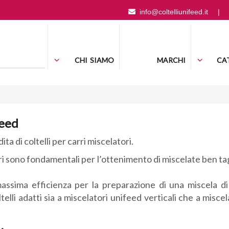
info@coltelliunifeed.it
|
CHI SIAMO
MARCHI
CA
feed
ta di coltelli per carri miscelatori.
latori sono fondamentali per l’ottenimento di miscelate ben t
massima efficienza per la preparazione di una miscela d
i adatti sia a miscelatori unifeed verticali che a miscelat