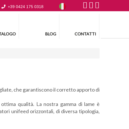
+39 0424 175 0318
TALOGO
BLOG
CONTATTI
agliate, che garantiscono il corretto apporto di
i ottima qualità. La nostra gamma di lame è
ori unifeed orizzontali, di diversa tipologia,