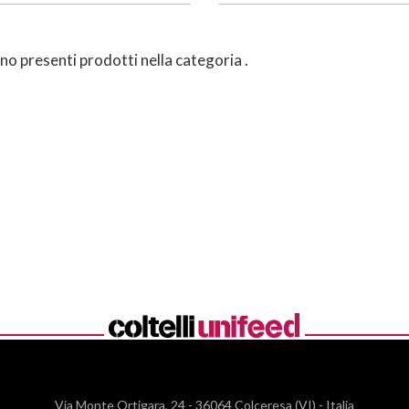
o presenti prodotti nella categoria
.
Via Monte Ortigara, 24
-
36064 Colceresa (VI) - Italia