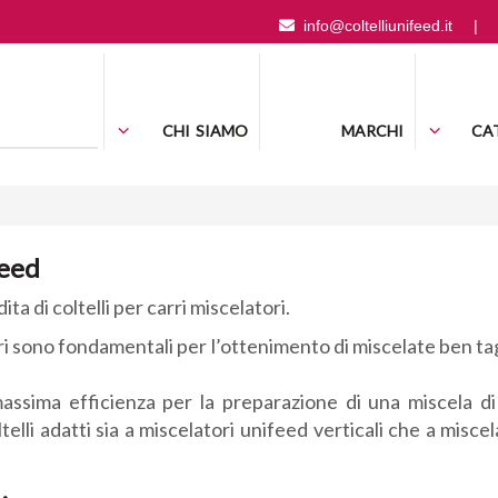
info@coltelliunifeed.it
|
CHI SIAMO
MARCHI
CA
feed
ta di coltelli per carri miscelatori.
latori sono fondamentali per l’ottenimento di miscelate ben t
massima efficienza per la preparazione di una miscela d
i adatti sia a miscelatori unifeed verticali che a miscelat