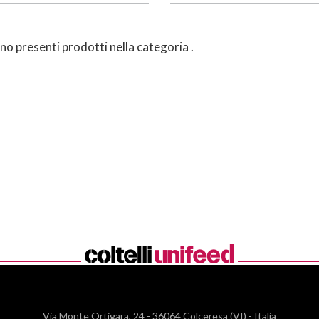
o presenti prodotti nella categoria
.
Via Monte Ortigara, 24
-
36064 Colceresa (VI) - Italia