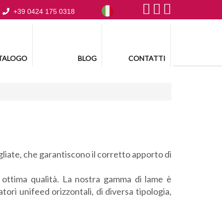
+39 0424 175 0318
TALOGO
BLOG
CONTATTI
agliate, che garantiscono il corretto apporto di
i ottima qualità. La nostra gamma di lame è
ori unifeed orizzontali, di diversa tipologia,