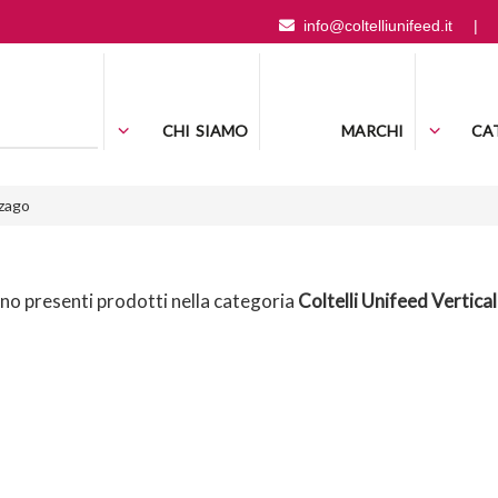
info@coltelliunifeed.it
|
CHI SIAMO
MARCHI
CA
zago
o presenti prodotti nella categoria
Coltelli Unifeed Vertical