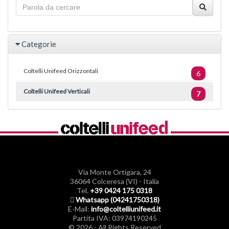
Categorie
Coltelli Unifeed Orizzontali
6
Coltelli Unifeed Verticali
7
Via Monte Ortigara, 24
36064 Colceresa (VI) - Italia
Tel.
+39 0424 175 0318
Whatsapp (04241750318)
E-Mail:
info@coltelliunifeed.it
Partita IVA: 03974190245
© 2026 - All Rights Reserved