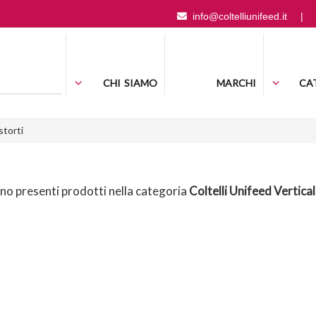
info@coltelliunifeed.it
|
CHI SIAMO
MARCHI
CA
storti
o presenti prodotti nella categoria
Coltelli Unifeed Vertical