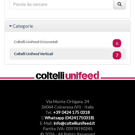
Categorie
Coltelli Unifeed Orizzontali
6
Coltelli Unifeed Verticali
7
Via Monte Ortigara, 24
36064 Colceresa (VI) - Italia
Tel.
+39 0424 175 0318
Whatsapp (04241750318)
E-Mail:
info@coltelliunifeed.it
Partita IVA: 03974190245
© 2026 - All Rights Reserved