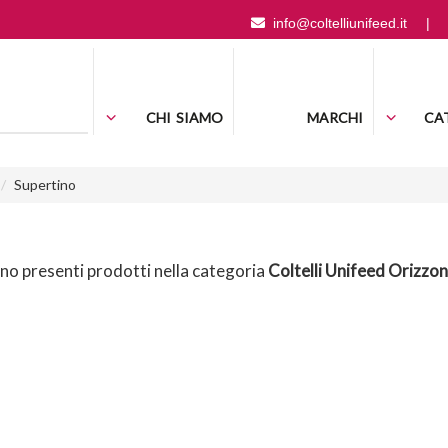
info@coltelliunifeed.it
|
CHI SIAMO
MARCHI
CA
Supertino
o presenti prodotti nella categoria
Coltelli Unifeed Orizzon