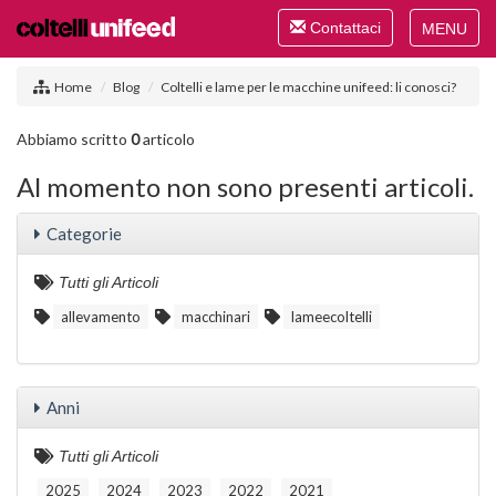
Toggle
Contattaci
navigation
Toggle
navigat
Home
Blog
Coltelli e lame per le macchine unifeed: li conosci?
Abbiamo scritto
0
articolo
Al momento non sono presenti articoli.
Categorie
Tutti gli Articoli
allevamento
macchinari
lameecoltelli
Anni
Tutti gli Articoli
2025
2024
2023
2022
2021