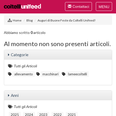
Toggle
Contattaci
navigation
Toggle
navigat
Home
Blog
Auguri di Buone Feste da Coltelli Unifeed!
Abbiamo scritto
0
articolo
Al momento non sono presenti articoli.
Categorie
Tutti gli Articoli
allevamento
macchinari
lameecoltelli
Anni
Tutti gli Articoli
2025
2024
2023
2022
2021